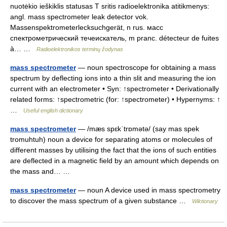
nuotėkio ieškiklis statusas T sritis radioelektronika atitikmenys:
angl. mass spectrometer leak detector vok.
Massenspektrometerlecksuchgerät, n rus. масс
спектрометрический течеискатель, m pranc. détecteur de fuites
à… …
Radioelektronikos terminų žodynas
mass spectrometer
— noun spectroscope for obtaining a mass
spectrum by deflecting ions into a thin slit and measuring the ion
current with an electrometer • Syn: ↑spectrometer • Derivationally
related forms: ↑spectrometric (for: ↑spectrometer) • Hypernyms: ↑
…
Useful english dictionary
mass spectrometer
— /mæs spɛkˈtrɒmətə/ (say mas spek
tromuhtuh) noun a device for separating atoms or molecules of
different masses by utilising the fact that the ions of such entities
are deflected in a magnetic field by an amount which depends on
the mass and… …
mass spectrometer
— noun A device used in mass spectrometry
to discover the mass spectrum of a given substance …
Wiktionary