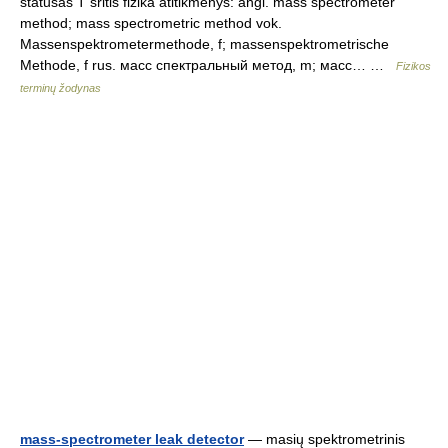
statusas T sritis fizika atitikmenys: angl. mass spectrometer
method; mass spectrometric method vok.
Massenspektrometermethode, f; massenspektrometrische
Methode, f rus. масс спектральный метод, m; масс… …
Fizikos
terminų žodynas
mass-spectrometer leak detector
— masių spektrometrinis