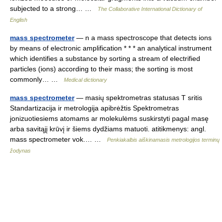
subjected to a strong… …
The Collaborative International Dictionary of
English
mass spectrometer
— n a mass spectroscope that detects ions
by means of electronic amplification * * * an analytical instrument
which identifies a substance by sorting a stream of electrified
particles (ions) according to their mass; the sorting is most
commonly… …
Medical dictionary
mass spectrometer
— masių spektrometras statusas T sritis
Standartizacija ir metrologija apibrėžtis Spektrometras
jonizuotiesiems atomams ar molekulėms suskirstyti pagal masę
arba savitąjį krūvį ir šiems dydžiams matuoti. atitikmenys: angl.
mass spectrometer vok.… …
Penkiakalbis aiškinamasis metrologijos terminų
žodynas