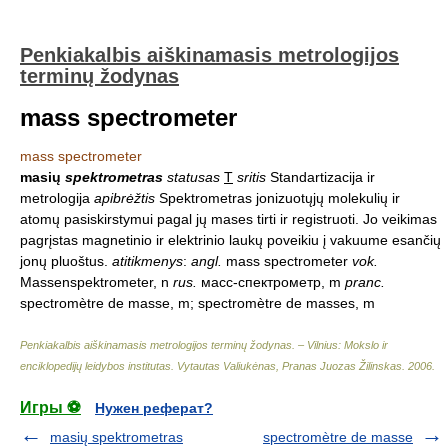
Penkiakalbis aiškinamasis metrologijos
terminų žodynas
mass spectrometer
mass spectrometer
masių
spektrometras
statusas
T
sritis
Standartizacija ir
metrologija
apibrėžtis
Spektrometras jonizuotųjų molekulių ir
atomų pasiskirstymui pagal jų mases tirti ir registruoti. Jo veikimas
pagrįstas magnetinio ir elektrinio laukų poveikiu į vakuume esančių
jonų pluoštus.
atitikmenys
:
angl.
mass spectrometer
vok.
Massenspektrometer, n
rus.
масс-спектрометр, m
pranc.
spectromètre de masse, m; spectromètre de masses, m
Penkiakalbis aiškinamasis metrologijos terminų žodynas. – Vilnius: Mokslo ir
enciklopedijų leidybos institutas
.
Vytautas Valiukėnas, Pranas Juozas Žilinskas
.
2006
.
Игры ⚽
Нужен реферат?
masių spektrometras
spectromètre de masse