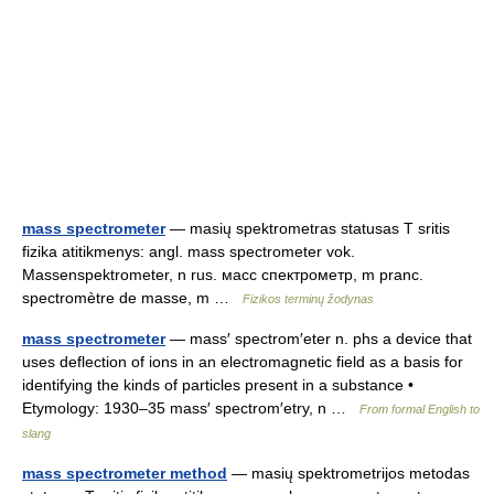
mass spectrometer
— masių spektrometras statusas T sritis
fizika atitikmenys: angl. mass spectrometer vok.
Massenspektrometer, n rus. масс спектрометр, m pranc.
spectromètre de masse, m …
Fizikos terminų žodynas
mass spectrometer
— mass′ spectrom′eter n. phs a device that
uses deflection of ions in an electromagnetic field as a basis for
identifying the kinds of particles present in a substance •
Etymology: 1930–35 mass′ spectrom′etry, n …
From formal English to
slang
mass spectrometer method
— masių spektrometrijos metodas